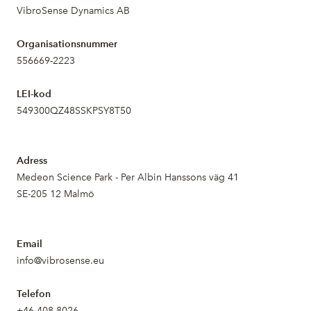
VibroSense Dynamics AB
Organisationsnummer
556669-2223
LEI-kod
549300QZ48SSKPSY8T50
Adress
Medeon Science Park - Per Albin Hanssons väg 41
SE-205 12 Malmö
Email
info@vibrosense.eu
Telefon
+46 408 8026