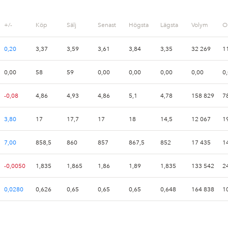
+/-
Köp
Sälj
Senast
Högsta
Lägsta
Volym
O
0,20
3,37
3,59
3,61
3,84
3,35
32 269
1
0,00
58
59
0,00
0,00
0,00
0,00
0
-0,08
4,86
4,93
4,86
5,1
4,78
158 829
7
3,80
17
17,7
17
18
14,5
12 067
1
7,00
858,5
860
857
867,5
852
17 435
-0,0050
1,835
1,865
1,86
1,89
1,835
133 542
2
0,0280
0,626
0,65
0,65
0,65
0,648
164 838
1