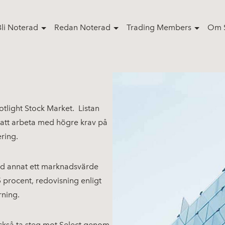
Bli Noterad
Redan Noterad
Trading Members
Om S
potlight Stock Market. Listan
on att arbeta med högre krav på
ering.
bland annat ett marknadsvärde
5 procent, redovisning enligt
rning.
också ta steg mot Select genom