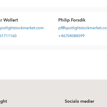
r Wollert
Philip Forsdik
otlightstockmarket.com
pf@spotlightstockmarket.c
61711160
+46704088599
ight
Sociala medier