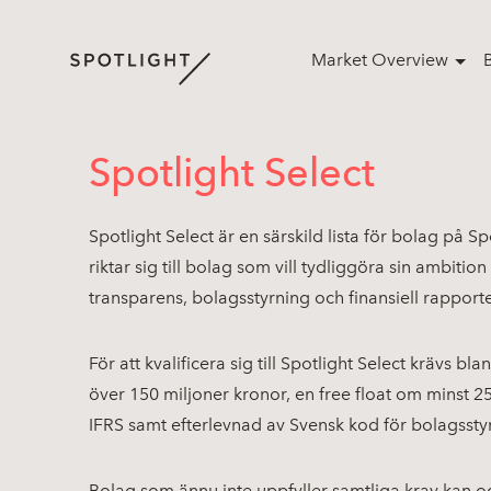
Market Overview
Spotlight Select
Spotlight Select är en särskild lista för bolag på S
riktar sig till bolag som vill tydliggöra sin ambiti
transparens, bolagsstyrning och finansiell rapport
För att kvalificera sig till Spotlight Select krävs 
över 150 miljoner kronor, en free float om minst 2
IFRS samt efterlevnad av Svensk kod för bolagssty
Bolag som ännu inte uppfyller samtliga krav kan 