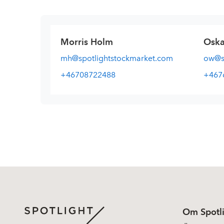
Morris Holm
Oska
mh@spotlightstockmarket.com
ow@sp
+46708722488
+467
Om Spotl