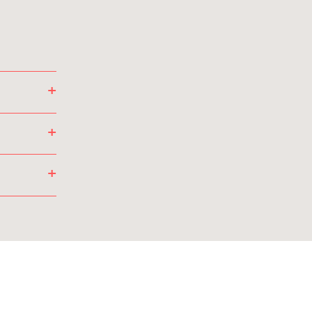
+
+
+