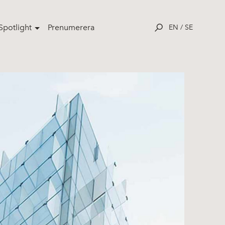
potlight
Prenumerera
EN
/
SE