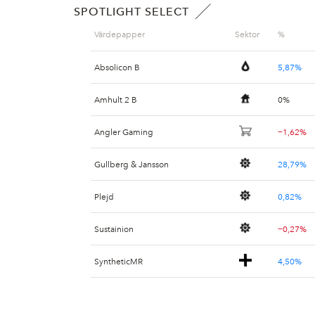
SPOTLIGHT SELECT
Värdepapper
Sektor
%
Absolicon B
5,87%
Amhult 2 B
0%
Angler Gaming
−1,62%
Gullberg & Jansson
28,79%
Plejd
0,82%
Sustainion
−0,27%
SyntheticMR
4,50%