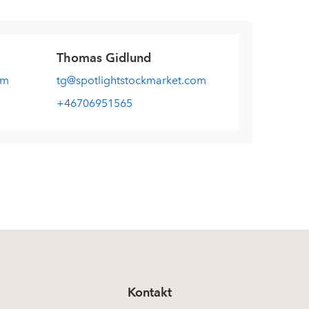
Thomas Gidlund
om
tg@spotlightstockmarket.com
+46706951565
Kontakt