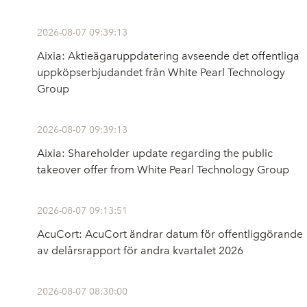
2026-08-07 09:39:13
Aixia: Aktieägaruppdatering avseende det offentliga
uppköpserbjudandet från White Pearl Technology
Group
2026-08-07 09:39:13
Aixia: Shareholder update regarding the public
takeover offer from White Pearl Technology Group
2026-08-07 09:13:51
AcuCort: AcuCort ändrar datum för offentliggörande
av delårsrapport för andra kvartalet 2026
2026-08-07 08:30:00