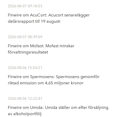
2026-08-07 09:18:53
Finwire om AcuCort: Acucort senarelägger
delårsrapport till 19 augusti
2026-08-07 08:39:09
Finwire om Mofast: Mofast minskar
förvaltningsresultatet
2026-08-06 15:54:21
Finwire om Spermosens: Spermosens genomför
riktad emission om 4,65 miljoner kronor
2026-08-06 12:22:47
Finwire om Umida: Umida ställer om efter försäljning
av alkoholportfölj