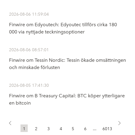
2026-08-06 11:59:04
Finwire om Edyoutech: Edyoutec tillförs cirka 180
000 via nyttjade teckningsoptioner
2026-08-06 08:57:01
Finwire om Tessin Nordic: Tessin ökade omsättningen
och minskade förlusten
2026-08-05 17:41:30
Finwire om B Treasury Capital: BTC köper ytterligare
en bitcoin
...
1
2
3
4
5
6
6013