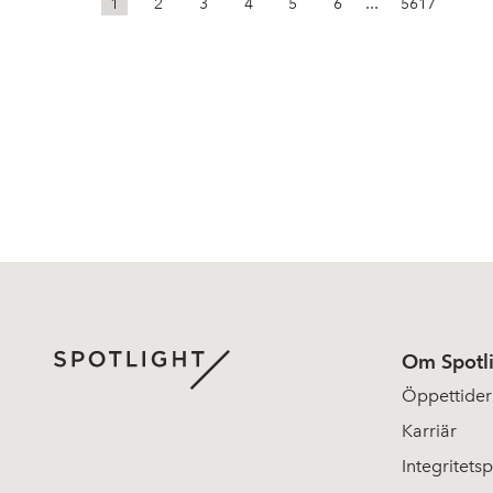
...
1
2
3
4
5
6
5617
Om Spotl
Öppettider
Karriär
Integritetsp