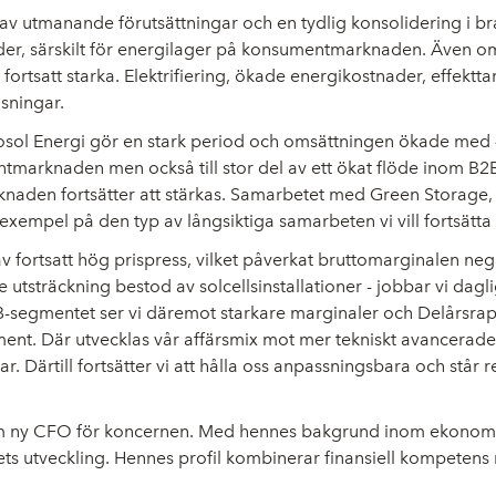
av utmanande förutsättningar och en tydlig konsolidering i bra
ioder, särskilt för energilager på konsumentmarknaden. Även 
 fortsatt starka. Elektrifiering, ökade energikostnader, effektt
sningar.
Gosol Energi gör en stark period och omsättningen ökade med 
marknaden men också till stor del av ett ökat flöde inom B2B
knaden fortsätter att stärkas. Samarbetet med Green Storage, s
gt exempel på den typ av långsiktiga samarbeten vi vill fortsätt
 fortsatt hög prispress, vilket påverkat bruttomarginalen ne
re utsträckning bestod av solcellsinstallationer - jobbar vi dag
-segmentet ser vi däremot starkare marginaler och Delårsrappor
segment. Där utvecklas vår affärsmix mot mer tekniskt avance
Därtill fortsätter vi att hålla oss anpassningsbara och står
 ny CFO för koncernen. Med hennes bakgrund inom ekonomi, f
agets utveckling. Hennes profil kombinerar finansiell kompetens 