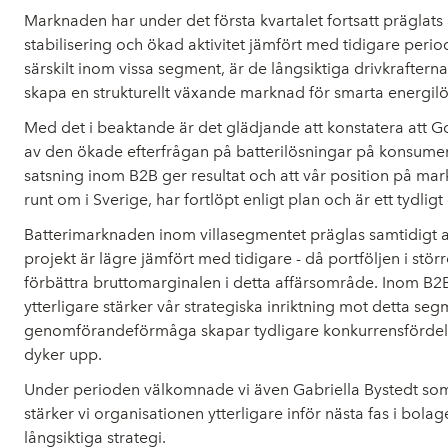
Marknaden har under det första kvartalet fortsatt präglats 
stabilisering och ökad aktivitet jämfört med tidigare per
särskilt inom vissa segment, är de långsiktiga drivkrafterna
skapa en strukturellt växande marknad för smarta energilö
Med det i beaktande är det glädjande att konstatera att 
av den ökade efterfrågan på batterilösningar på konsument
satsning inom B2B ger resultat och att vår position på mar
runt om i Sverige, har fortlöpt enligt plan och är ett tydli
Batterimarknaden inom villasegmentet präglas samtidigt av
projekt är lägre jämfört med tidigare - då portföljen i stör
förbättra bruttomarginalen i detta affärsområde. Inom B2B
ytterligare stärker vår strategiska inriktning mot detta 
genomförandeförmåga skapar tydligare konkurrensfördelar. 
dyker upp.
Under perioden välkomnade vi även Gabriella Bystedt som
stärker vi organisationen ytterligare inför nästa fas i bol
långsiktiga strategi.