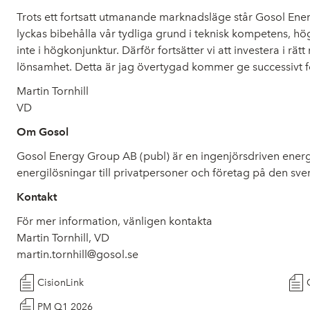
Trots ett fortsatt utmanande marknadsläge står Gosol Energ
lyckas bibehålla vår tydliga grund i teknisk kompetens, hö
inte i högkonjunktur. Därför fortsätter vi att investera i r
lönsamhet. Detta är jag övertygad kommer ge successivt för
Martin Tornhill
VD
Om Gosol
Gosol Energy Group AB (publ) är en ingenjörsdriven energi
energilösningar till privatpersoner och företag på den s
Kontakt
För mer information, vänligen kontakta
Martin Tornhill, VD
martin.tornhill@gosol.se
CisionLink
PM Q1 2026