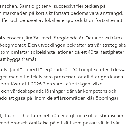
nschen. Samtidigt ser vi successivt fler tecken på
om marknaden på kort sikt fortsatt bedöms vara ansträngd,
ariffer och behovet av lokal energiproduktion fortsätter att
46 procent jämfört med föregående år. Detta drivs främst
-segmentet. Den utvecklingen bekräftar att vår strategiska
om omfattar solcelsinstallationer på ett 40 tal fastigheter
a att bygga framåt.
gativt jämfört med föregående år. Då komplexiteten i dessa
ligen med att effektivisera processer för att återigen kunna
t Kvartal 1 2026 3 en stabil efterfrågan, vilket
rade och värdeskapande lösningar där vår kompetens och
 redo att gasa på, inom de affärsområden där öppningar
inans och erfarenhet från energi- och solcellsbranschen
med branschförståelse på ett sätt som passar väl in i vår