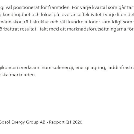
i väl positionerat för framtiden. För varje kvartal som går t
g kundnöjdhet och fokus på leveranseffektivitet i varje liten d
ätt människor, rätt struktur och rätt kundrelationer samtidigt so
bättrat resultat i takt med att marknadsförutsättningarna för
koncern verksam inom solenergi, energilagring, laddinfrastru
venska marknaden.
Gosol Energy Group AB - Rapport Q1 2026